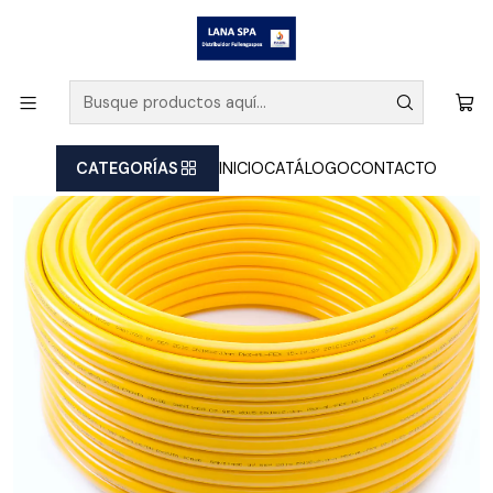
Inicio
TUBERIAS
Tubería Para Gas Pexalpex 32mm, Rollo 50 Mts, Fullengaspex
CATEGORÍAS
INICIO
CATÁLOGO
CONTACTO