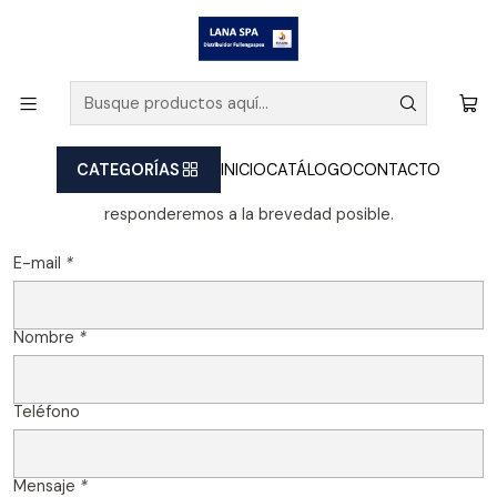
Inicio
Contacto
Mándanos un mensaje
CATEGORÍAS
INICIO
CATÁLOGO
CONTACTO
Llena todos los campos y envía tu mensaje. Te
responderemos a la brevedad posible.
E-mail
*
Nombre
*
Teléfono
Mensaje
*