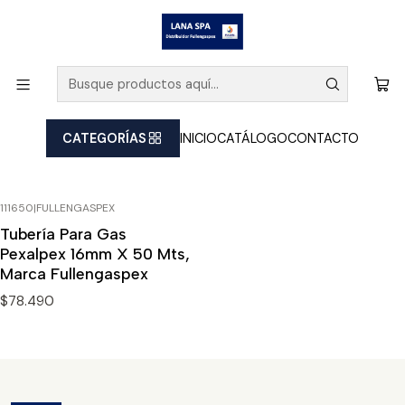
Inicio
Catálogo
Catálogo
Filtros
CATEGORÍAS
INICIO
CATÁLOGO
CONTACTO
111650
|
FULLENGASPEX
Tubería Para Gas
Pexalpex 16mm X 50 Mts,
Marca Fullengaspex
$78.490